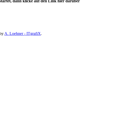
artet, dann klicke auf den Link hier darüber
 by
A. Loehner - ITgrafiX
.